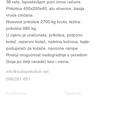
36 rata. Ispostavljam puni iznos računa.
Prikolica 400x200x40, alu stranice, šasija
vruće cinčana.
Nosivost prikolice 2700 kg bruto, težina
prikolice 680 kg.
U cijenu je uračunata, prikolica, potporni
kotač ,rezervni kotač, naletna kočnica, kajle-
podupirači za kotače, navozne rampe
Postoji mogućnost nadogradnje s ceradom
(boja po želji cerade) kao i visina.
info@autoprikolice.net
098/281-851
Prethodno
Sljedeće
Kontaktirajte nas