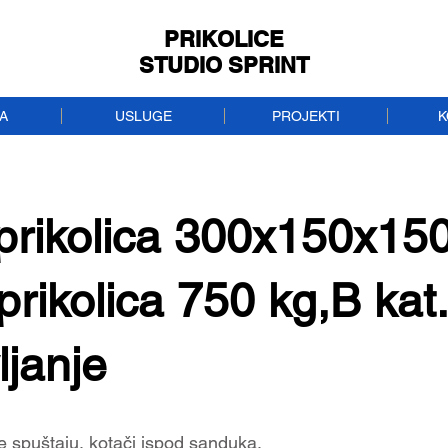
PRIKOLICE
STUDIO SPRINT
A
USLUGE
PROJEKTI
K
prikolica 300x150x15
 prikolica 750 kg,B kat
ljanje
e spuštaju, kotači ispod sanduka.