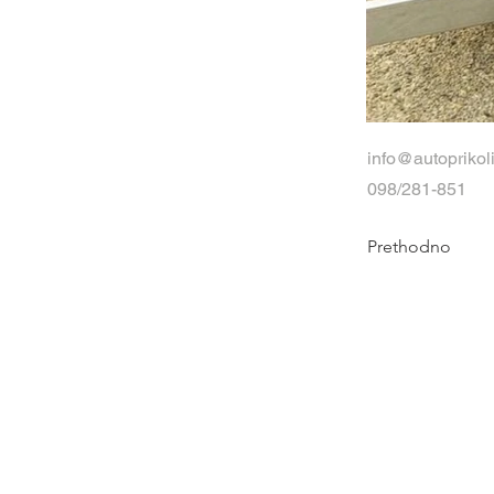
info@autoprikol
098/281-851
Prethodno
K