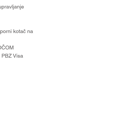
pravljanje
tporni kotač na
OČOM
i PBZ Visa