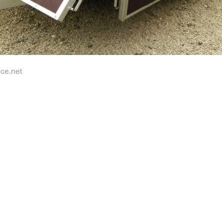
ice.net
ontaktirajte n