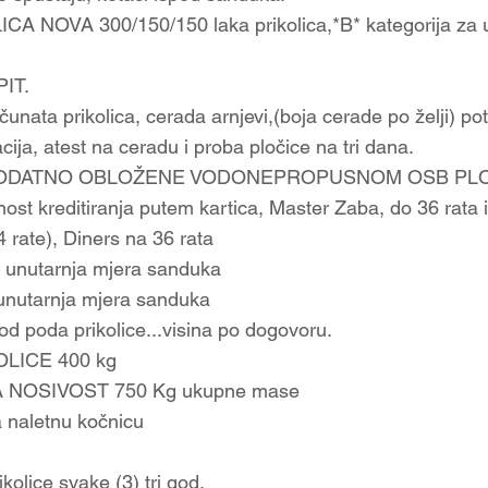
A NOVA 300/150/150 laka prikolica,*B* kategorija za u
IT.
čunata prikolica, cerada arnjevi,(boja cerade po želji) po
cija, atest na ceradu i proba pločice na tri dana.
DODATNO OBLOŽENE VODONEPROPUSNOM OSB PL
ost kreditiranja putem kartica, Master Zaba, do 36 rata 
rate), Diners na 36 rata
 unutarnja mjera sanduka
 unutarnja mjera sanduka
od poda prikolice...visina po dogovoru.
OLICE 400 kg
NOSIVOST 750 Kg ukupne mase
 naletnu kočnicu
ikolice svake (3) tri god.