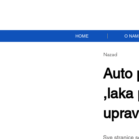
HOME
O NAM
Nazad
Auto 
,laka
uprav
Sve stranice s